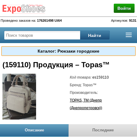
Войти
Проведено заказов на:
176261498 UAH
Артикулов:
9131
Каталог: Рюкзаки городские
(159110) Продукция – Topas™
Код товара:
es159110
Бренд: Topas™
Производитель:
TOPAS, TM (Днепр
(Днепропетровск))
Описание
Последние