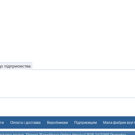
до підприємства
ти
Оплата і доставка
Виробникам
Підприємцям
Мапа фабрик взут