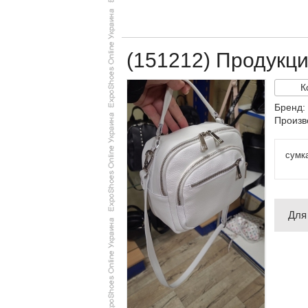
(151212) Продукц
К
Бренд:
Произв
сумк
Для