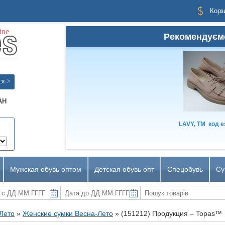
Корз
Рекомендуєм
ся >
AH
LAVY, TM
код
e
Мужская обувь оптом
Детская обувь опт
Спецобувь
Су
-Лето
»
Женские сумки Весна-Лето
»
(151212) Продукция – Topas™