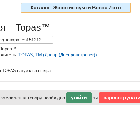
Каталог: Женские сумки Весна-Лето
ия – Topas™
од
товара:
es151212
 Topas™
одитель:
TOPAS, TM (Днепр (Днепропетровск))
а TOPAS натуральна шкіра
 замовлення товару необхідно
увійти
чи
зареєструват