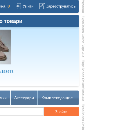
0
ина
Увійти
Зареєструватись
о товари
s158673
мки
Аксесуари
Комплектующие