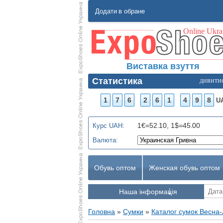
Додати в обране
Виставка взуття
Статистика
дивити
1
7
6
2
6
1
4
9
8
U
1€=52.10, 1$=45.00
Курс UAH:
Валюта:
Обувь оптом
Женская обувь оптом
Наша інформація
Головна
»
Сумки
»
Каталог сумок Весна