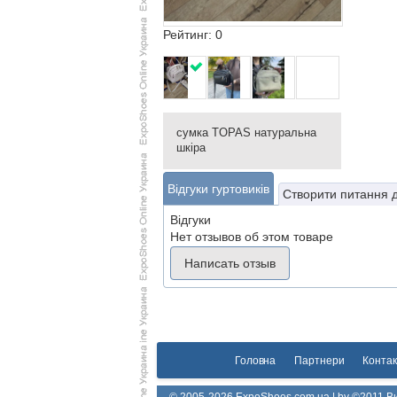
Рейтинг: 0
сумка TOPAS натуральна
шкіра
Відгуки гуртовиків
Створити питання 
Відгуки
Нет отзывов об этом товаре
Написать отзыв
Головна
Партнери
Контак