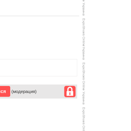
ися
(модерация)