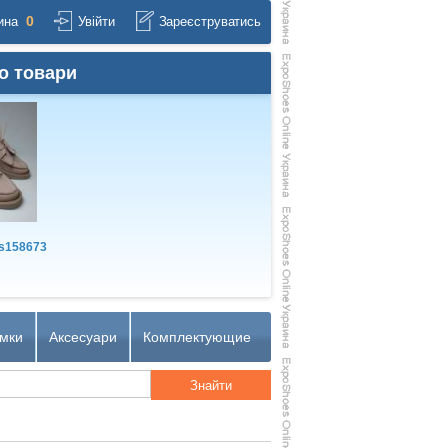
0
ина
Увійти
Зареєструватись
о товари
s158673
мки
Аксесуари
Комплектующие