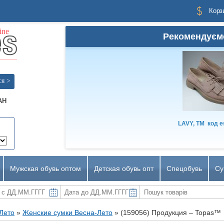
Корз
Рекомендуєм
ся >
AH
LAVY, TM
код
e
Мужская обувь оптом
Детская обувь опт
Спецобувь
Су
-Лето
»
Женские сумки Весна-Лето
»
(159056) Продукция – Topas™