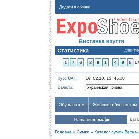
Додати в обране
Виставка взуття
Статистика
дивити
1
7
6
2
6
1
4
9
8
U
1€=52.10, 1$=45.00
Курс UAH:
Валюта:
Обувь оптом
Женская обувь оптом
Наша інформація
Головна
»
Сумки
»
Каталог сумок Весна