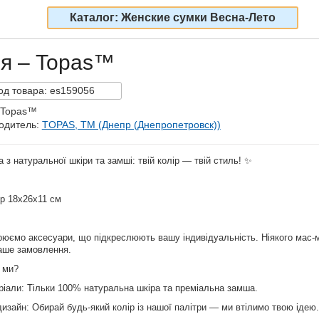
Каталог: Женские сумки Весна-Лето
ия – Topas™
од
товара:
es159056
 Topas™
одитель:
TOPAS, TM (Днепр (Днепропетровск))
а з натуральної шкіри та замші: твій колір — твій стиль! ✨
р 18х26х11 см
рюємо аксесуари, що підкреслюють вашу індивідуальність. Ніякого мас-
аше замовлення.
 ми?
ріали: Тільки 100% натуральна шкіра та преміальна замша.
 дизайн: Обирай будь-який колір із нашої палітри — ми втілимо твою ідею.