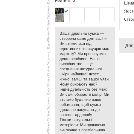
Рейтинг: 0
​Швид
​Якіс
​Ство
​Ваша ідеальна сумка —
створена саме для вас! ✨
​Ви втомилися від
Для
однотипних аксесуарів мас-
маркету? Ми пропонуємо
дещо особливе. Наше
виробництво — це
поєднання натуральної
шкіри найвищої якості,
ніжної замші та вашої уяви.
​Чому обирають нас?
​Індивідуальність без меж:
Ви самі обираєте колір! Ми
втілимо будь-яке ваше
побажання, щоб сумка
ідеально пасувала до
вашого гардеробу.
​Тільки натуральні
матеріали: Ми працюємо
виключно з преміальною