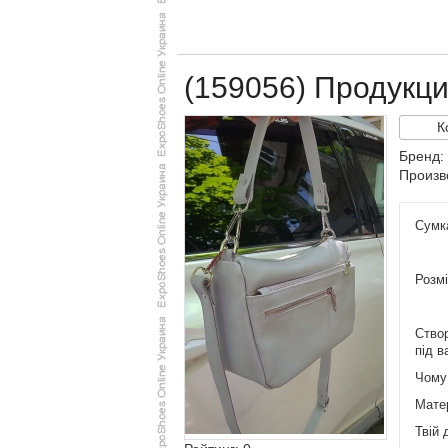
(159056) Продукц
К
Бренд:
Произв
​Сумк
Розмі
​Ство
під в
​Чому
​Мате
​Твій