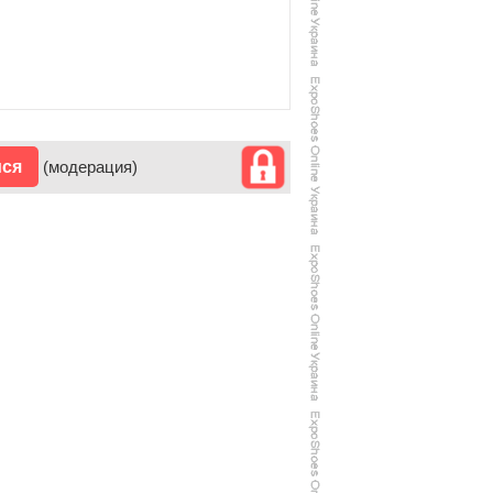
ися
(модерация)