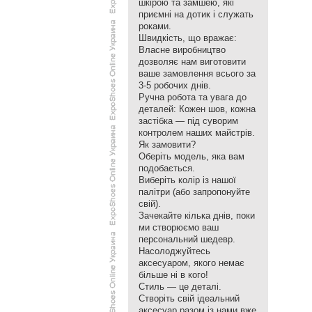
шкірою та замшею, які
приємні на дотик і служать
роками.
​Швидкість, що вражає:
Власне виробництво
дозволяє нам виготовити
ваше замовлення всього за
3-5 робочих днів.
​Ручна робота та увага до
деталей: Кожен шов, кожна
застібка — під суворим
контролем наших майстрів.
​Як замовити?
​Оберіть модель, яка вам
подобається.
​Виберіть колір із нашої
палітри (або запропонуйте
свій).
​Зачекайте кілька днів, поки
ми створюємо ваш
персональний шедевр.
​Насолоджуйтесь
аксесуаром, якого немає
більше ні в кого!
​Стиль — це деталі.
Створіть свій ідеальний
аксесуар разом із нами вже