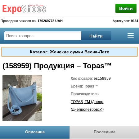
Войти
Проведено заказов на:
176269778 UAH
Артикулов:
9131
Каталог: Женские сумки Весна-Лето
(158959) Продукция – Topas™
Код товара:
es158959
Бренд: Topas™
Производитель:
TOPAS, TM (Днепр
(Днепропетровск))
Описание
Последние