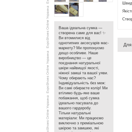
​Швид
​Якіс
​Ство
​Ваша ідеальна сумка —
створена саме для вас! ✨
​Ви втомилися від
однотипних аксесуарів мас-
Для
маркету? Ми пропонуємо
дещо особливе. Наше
виробництво — це
поєднання натуральної
шкіри найвищої якості,
ніжної замші та вашої уяви.
​Чому обирають нас?
​Індивідуальність без меж:
Ви самі обираєте колір! Ми
втілимо будь-яке ваше
побажання, щоб сумка
ідеально пасувала до
вашого гардеробу.
​Тільки натуральні
матеріали: Ми працюємо
виключно з преміальною
шкірою та замшею, які