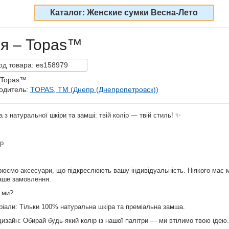
Каталог: Женские сумки Весна-Лето
ия – Topas™
од
товара:
es158979
 Topas™
одитель:
TOPAS, TM (Днепр (Днепропетровск))
а з натуральної шкіри та замші: твій колір — твій стиль! ✨
ір
рюємо аксесуари, що підкреслюють вашу індивідуальність. Ніякого мас-
аше замовлення.
 ми?
ріали: Тільки 100% натуральна шкіра та преміальна замша.
 дизайн: Обирай будь-який колір із нашої палітри — ми втілимо твою ідею.