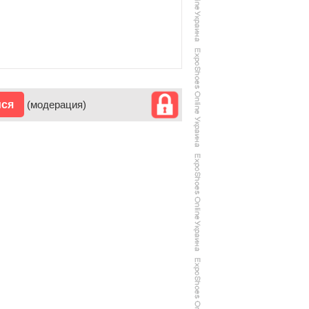
ися
(модерация)