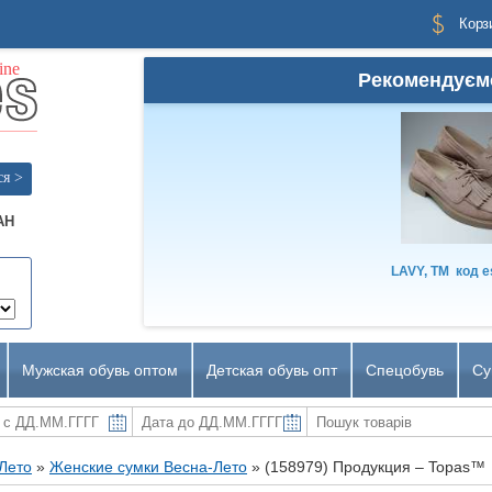
Корз
Рекомендуєм
ся >
AH
LAVY, TM
код
e
Мужская обувь оптом
Детская обувь опт
Спецобувь
Су
-Лето
»
Женские сумки Весна-Лето
»
(158979) Продукция – Topas™