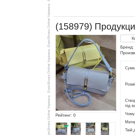
(158979) Продукц
К
Бренд:
Произв
​Сумк
Розм
​Ство
під в
​Чому
Рейтинг: 0
​Мате
​Твій