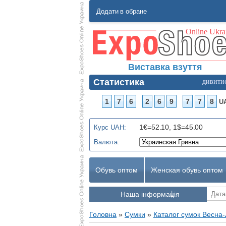
Додати в обране
Виставка взуття
Статистика
дивити
1
7
6
2
6
9
7
7
8
U
1€=52.10, 1$=45.00
Курс UAH:
Валюта:
Обувь оптом
Женская обувь оптом
Наша інформація
Головна
»
Сумки
»
Каталог сумок Весна