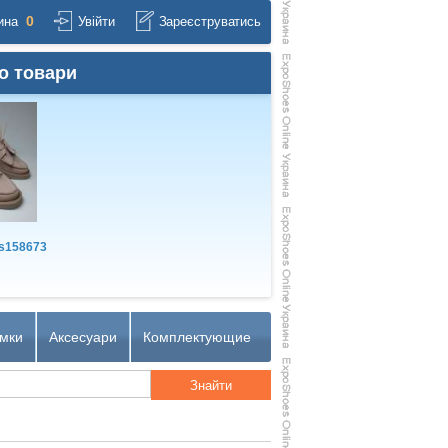
0
ина
Увійти
Зареєструватись
о товари
s158673
мки
Аксесуари
Комплектующие