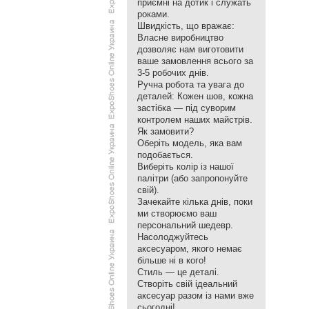
приємні на дотик і служать
роками.
​Швидкість, що вражає:
Власне виробництво
дозволяє нам виготовити
ваше замовлення всього за
3-5 робочих днів.
​Ручна робота та увага до
деталей: Кожен шов, кожна
застібка — під суворим
контролем наших майстрів.
​Як замовити?
​Оберіть модель, яка вам
подобається.
​Виберіть колір із нашої
палітри (або запропонуйте
свій).
​Зачекайте кілька днів, поки
ми створюємо ваш
персональний шедевр.
​Насолоджуйтесь
аксесуаром, якого немає
більше ні в кого!
​Стиль — це деталі.
Створіть свій ідеальний
аксесуар разом із нами вже
сьогодні!