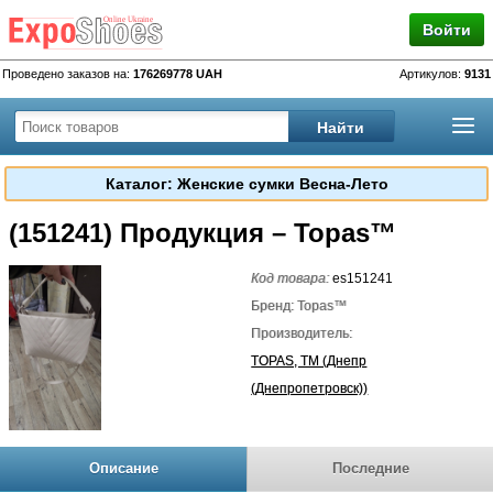
Войти
Проведено заказов на:
176269778 UAH
Артикулов:
9131
Каталог: Женские сумки Весна-Лето
(151241) Продукция – Topas™
Код товара:
es151241
Бренд: Topas™
Производитель:
TOPAS, TM (Днепр
(Днепропетровск))
Описание
Последние