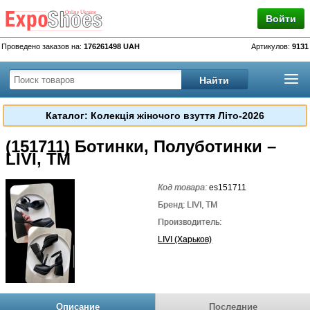
Войти
Проведено заказов на:
176261498 UAH
Артикулов:
9131
Каталог: Колекція жіночого взуття Літо-2026
(151711) Ботинки, Полуботинки –
LIVI, TM
Код товара:
es151711
Бренд: LIVI, TM
Производитель:
LIVI (Харьков)
Описание
Последние