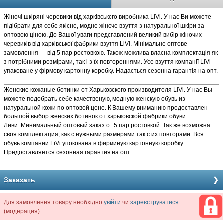
Жіночі шкіряні черевики від харківського виробника LiVi. У нас Ви можете
підібрати для себе якісне, модне жіноче взуття з натуральної шкіри за
оптовою ціною. До Вашої уваги представлений великий вибір жіночих
черевиків від харківської фабрики взуття LiVi. Мінімальне оптове
замовлення — від 5 пар ростовкою. Також можлива власна комплектація як
з потрібними розмірами, так і з їх повтореннями. Усе взуття компанії LiVi
упаковане у фірмову картонну коробку. Надається сезонна гарантія на опт.
Женские кожаные ботинки от Харьковского производителя LiVi. У нас Вы
можете подобрать себе качественую, модную женскую обувь из
натуральной кожи по оптовой цене. К Вашему вниманию предоставлен
большой выбор женских ботинок от харьковской фабрики обуви
Ливи. Минимальный оптовый заказ от 5 пар ростовкой. Так же возможна
своя комплектация, как с нужными размерами так с их повторами. Вся
обувь компании LiVi упокована в фирминую картонную коробку.
Предоставляется сезонная гарантия на опт.
Заказать
Для замовлення товару необхідно
увійти
чи
зареєструватися
(модерация)