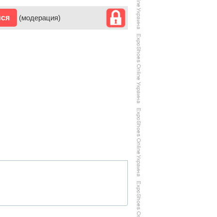
ися
(модерация)