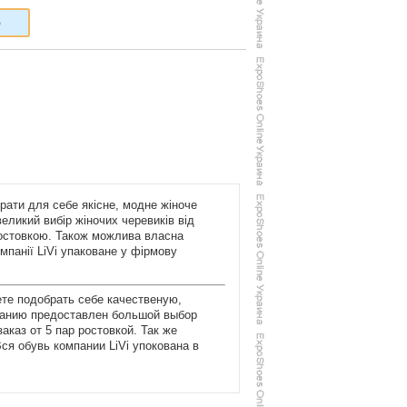
6
брати для себе якісне, модне жіноче
еликий вибір жіночих черевиків від
 ростовкою. Також можлива власна
омпанії LiVi упаковане у фірмову
ете подобрать себе качественую,
манию предоставлен большой выбор
каз от 5 пар ростовкой. Так же
ся обувь компании LiVi упокована в