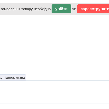
 замовлення товару необхідно
увійти
чи
зареєструват
до підприємства