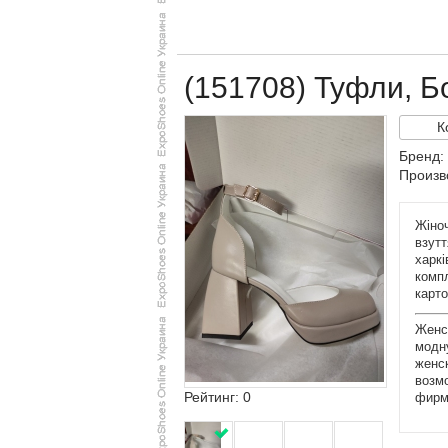
(151708) Туфли, Б
К
Бренд: 
Произв
Жіноч
взутт
харкі
компл
карто
Женск
модн
женск
возмо
Рейтинг: 0
фирми