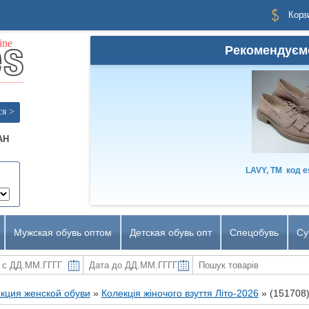
Корз
Рекомендуєм
ся >
AH
LAVY, TM
код
e
Мужская обувь оптом
Детская обувь опт
Спецобувь
Су
кция женской обуви
»
Колекція жіночого взуття Літо-2026
»
(151708)