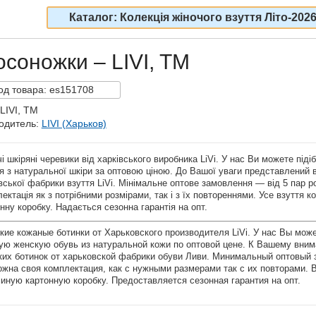
Каталог: Колекція жіночого взуття Літо-202
осоножки – LIVI, TM
од
товара:
es151708
LIVI, TM
одитель:
LIVI (Харьков)
і шкіряні черевики від харківського виробника LiVi. У нас Ви можете піді
я з натуральної шкіри за оптовою ціною. До Вашої уваги представлений в
вської фабрики взуття LiVi. Мінімальне оптове замовлення — від 5 пар
ектація як з потрібними розмірами, так і з їх повтореннями. Усе взуття к
нну коробку. Надається сезонна гарантія на опт.
ие кожаные ботинки от Харьковского производителя LiVi. У нас Вы мож
ую женскую обувь из натуральной кожи по оптовой цене. К Вашему вни
их ботинок от харьковской фабрики обуви Ливи. Минимальный оптовый за
жна своя комплектация, как с нужными размерами так с их повторами. В
ную картонную коробку. Предоставляется сезонная гарантия на опт.