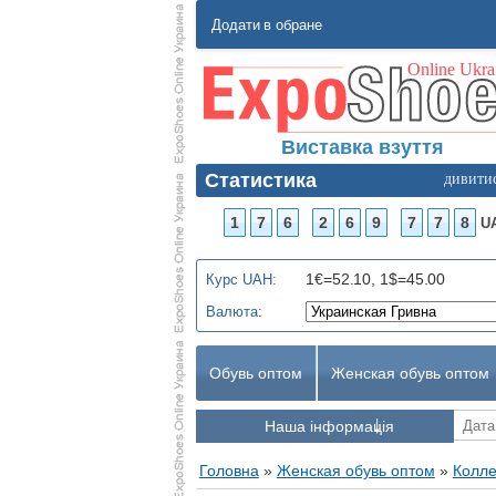
Додати в обране
Виставка взуття
Статистика
дивити
1
7
6
2
6
9
7
7
8
U
1€=52.10, 1$=45.00
Курс UAH:
Валюта:
Обувь оптом
Женская обувь оптом
Наша інформація
Головна
»
Женская обувь оптом
»
Колле