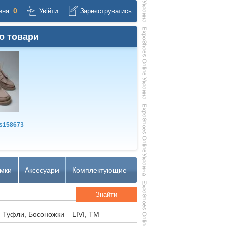
0
ина
Увійти
Зареєструватись
о товари
s158673
мки
Аксесуари
Комплектующие
 Туфли, Босоножки – LIVI, TM