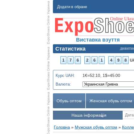
Додати в обране
Виставка взуття
Статистика
дивити
1
7
6
2
6
1
4
9
8
U
1€=52.10, 1$=45.00
Курс UAH:
Валюта:
Обувь оптом
Женская обувь оптом
Наша інформація
Головна
»
Мужская обувь оптом
»
Колле