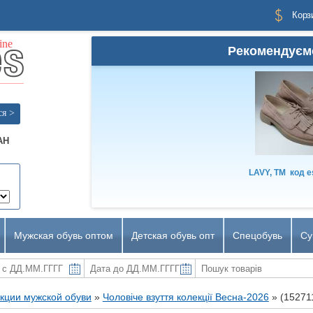
Корз
Рекомендуєм
ся >
AH
LAVY, TM
код
e
Мужская обувь оптом
Детская обувь опт
Спецобувь
Су
кции мужской обуви
»
Чоловіче взуття колекції Весна-2026
»
(15271