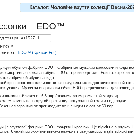
Каталог: Чоловіче взуття колекції Весна-20
оссовки – EDO™
од
товара:
es152711
: EDO™
одитель:
EDO™ (Кривой Рог)
укция обувной фабрики
EDO – ф
абричные мужские кроссовки и кеды вес
орке
спортивная кожаная обувь
EDO от производителя. Ровные строчки, 
сть фабричной обуви на года.
кой кроссовок изготавливается из натуральных видов качественной кож
лектующих. Мужская спортивная обувь EDO предназначена для повседн
Минимальный заказ от 5-6 пар (любыми размерами этой модели).
Можем заменить на другой цвет и вид натуральной кожи и подкладки.
Сезонная гарантия от производителя и скидки на опт от 50 пар.
кція взуттєвої фабрики EDO - фабричні кросівки. Це відмінне в рядках і 
ника. Чоловічий кросівок виготовляється з натуральних видів якісної шк