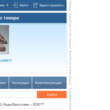
0
ина
Увійти
Зареєструватись
о товари
s158673
мки
Аксесуари
Комплектующие
1) Кеды|Кроссовки – EDO™