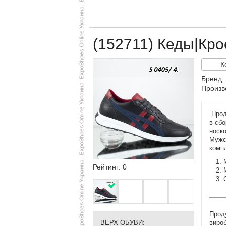
(152711) Кеды|Кр
К
Бренд
Произв
Прод
в сб
носко
Мужс
комп
Рейтинг: 0
Проду
вироб
ВЕРХ ОБУВИ: