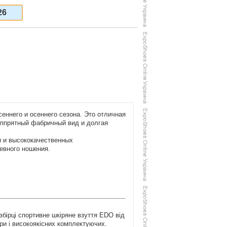
26
еннего и осеннего сезона. Это отличная
оппрятный фабричный вид и долгая
и и высококачественных
евного ношения.
збірці спортивне шкіряне взуття EDO від
іри і високоякісних комплектуючих.