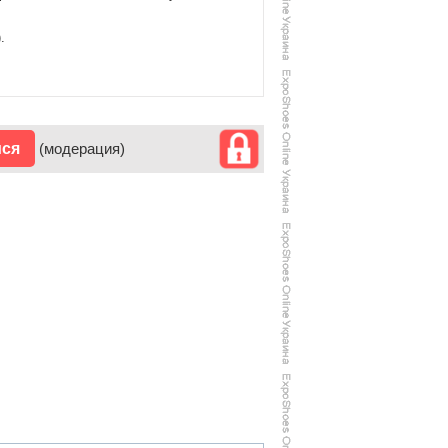
.
ися
(модерация)