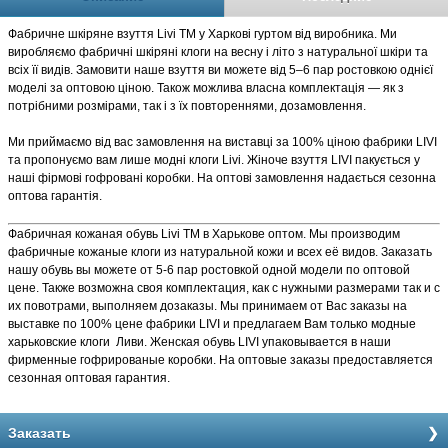
Фабричне шкіряне взуття Livi TM у Харкові гуртом від виробника. Ми
виробляємо фабричні шкіряні клоги на весну і літо з натуральної шкіри та
всіх її видів. Замовити наше взуття ви можете від 5–6 пар ростовкою однієї
моделі за оптовою ціною. Також можлива власна комплектація — як з
потрібними розмірами, так і з їх повтореннями, дозамовлення.
Ми приймаємо від вас замовлення на виставці за 100% ціною фабрики LIVI
та пропонуємо вам лише модні клоги Livi. Жіноче взуття LIVI пакується у
наші фірмові гофровані коробки. На оптові замовлення надається сезонна
оптова гарантія.
Фабричная кожаная обувь Livi TM в Харькове оптом. Мы производим
фабричные кожаные клоги из натуральной кожи и всех её видов. Заказать
нашу обувь вы можете от 5-6 пар ростовкой одной модели по оптовой
цене. Также возможна своя комплектация, как с нужными размерами так и с
их повотрами, выполняем дозаказы. Мы принимаем от Вас заказы на
выставке по 100% цене фабрики LIVI и предлагаем Вам только модные
харьковские клоги Ливи. Женская обувь LIVI упаковывается в наши
фирменные гофрированые коробки. На оптовые заказы предоставляется
сезонная оптовая гарантия.
Заказать