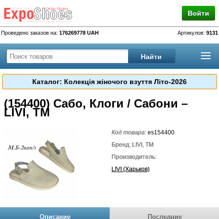
Войти
Проведено заказов на:
176269778 UAH
Артикулов:
9131
Каталог: Колекція жіночого взуття Літо-2026
(154400) Сабо, Клоги / Сабони –
LIVI, TM
Код товара:
es154400
Бренд: LIVI, TM
Производитель:
LIVI (Харьков)
Описание
Последние