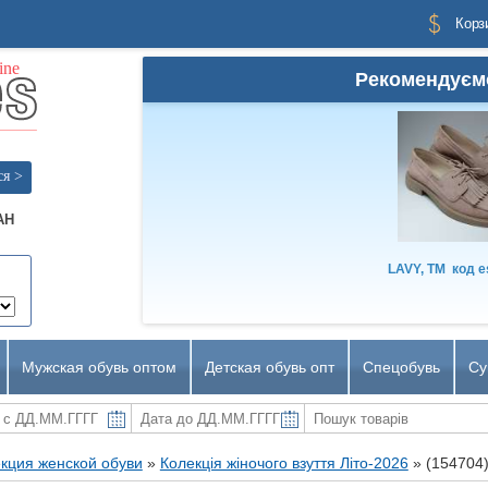
Корз
Рекомендуєм
ся >
AH
LAVY, TM
код
e
Мужская обувь оптом
Детская обувь опт
Спецобувь
Су
кция женской обуви
»
Колекція жіночого взуття Літо-2026
»
(154704)