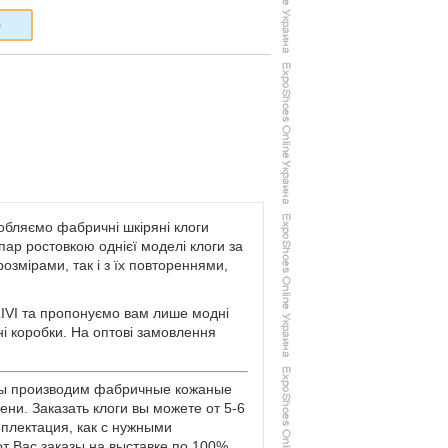
6
робляємо фабричні шкіряні клоги
 пар ростовкою однієї моделі клоги за
змірами, так і з їх повтореннями,
IVI та пропонуємо вам лише модні
ані коробки. На оптові замовлення
 Мы производим фабричные кожаные
ени. Заказать клоги вы можете от 5-6
плектация, как с нужными
т Вас заказы на выставке по 100%