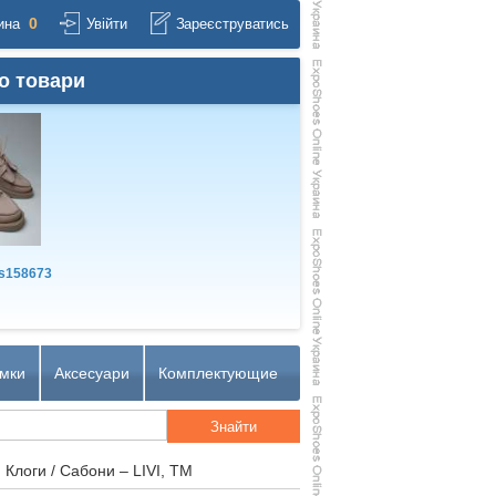
0
ина
Увійти
Зареєструватись
о товари
s158673
мки
Аксесуари
Комплектующие
 Клоги / Сабони – LIVI, TM