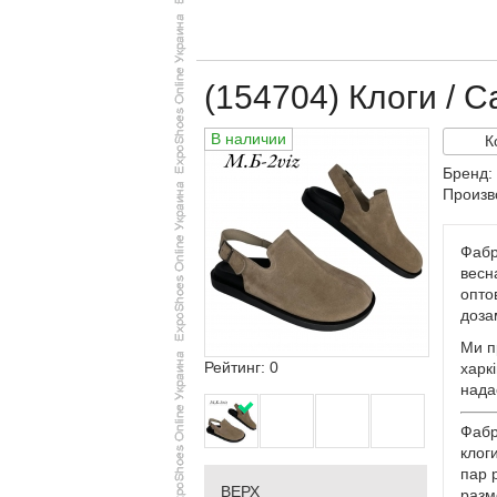
(154704) Клоги / С
В наличии
К
Бренд: 
Произв
Фабр
весна
опто
доза
Ми п
Рейтинг: 0
харкі
нада
Фабр
клог
пар 
ВЕРХ
разм