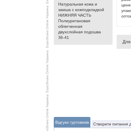
Натуральная кожа и
цене
замша с кожподкладкой
упак
НИЖНЯЯ ЧАСТЬ
опто
Полиуритановая
облегченная
двухслойная подошва
36-41
Для
Відгуки гуртовиків
Створити питання 