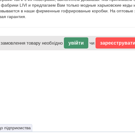
 фабрики LIVI и предлагаем Вам только модные харьковские кеды и
овывается в наши фирменные гофрированые коробки. На оптовые 
вая гарантия.
 замовлення товару необхідно
увійти
чи
зареєструват
до підприємства