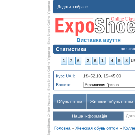
Додати в обране
Виставка взуття
Статистика
дивити
1
7
6
2
6
1
4
9
8
U
1€=52.10, 1$=45.00
Курс UAH:
Валюта:
Обувь оптом
Женская обувь оптом
Наша інформація
Головна
»
Женская обувь оптом
»
Колле