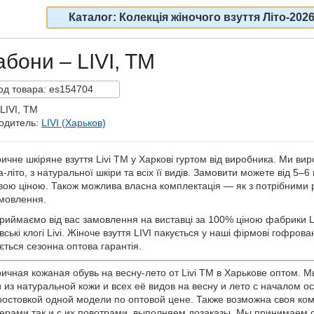
Каталог: Колекція жіночого взуття Літо-202
абони – LIVI, TM
од
товара:
es154704
LIVI, TM
одитель:
LIVI (Харьков)
ичне шкіряне взуття Livi TM у Харкові гуртом від виробника. Ми ви
-літо, з натуральної шкіри та всіх її видів. Замовити можете від 5–6
вою ціною. Також можлива власна комплектація — як з потрібними ро
мовлення.
риймаємо від вас замовлення на виставці за 100% ціною фабрики L
вські клогі Livi. Жіноче взуття LIVI пакується у наші фірмові гофров
ється сезонна оптова гарантія.
ичная кожаная обувь на весну-лето от Livi TM в Харькове оптом.
и из натуральной кожи и всех её видов на весну и лето с началом ос
ростовкой одной модели по оптовой цене. Также возможна своя ком
ерами так и с их повотрами, выполняем дозаказы. Мы принимаем о