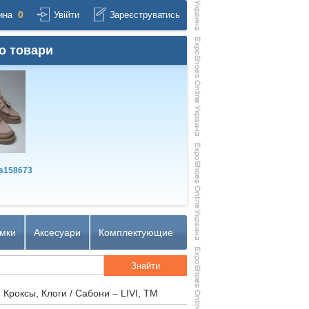
0
ина
Увійти
Зареєструватись
о товари
s158673
мки
Аксесуари
Комплектующие
 Кроксы, Клоги / Сабони – LIVI, TM