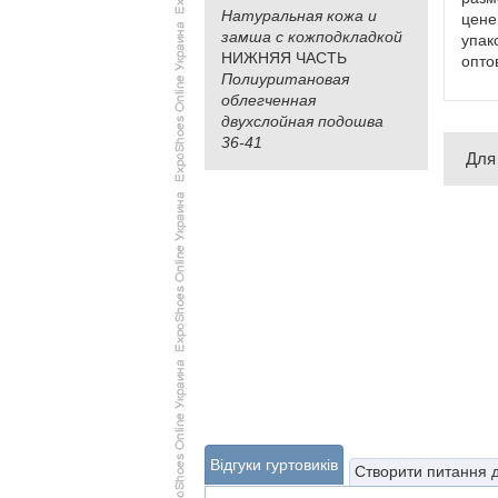
Натуральная кожа и
цене
замша с кожподкладкой
упак
НИЖНЯЯ ЧАСТЬ
опто
Полиуритановая
облегченная
двухслойная подошва
36-41
Для
Відгуки гуртовиків
Створити питання 