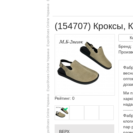
(154707) Кроксы, К
К
Бренд: 
Произв
Фабр
весна
опто
доза
Ми п
Рейтинг: 0
харкі
нада
Фабр
клог
пар 
ВЕРХ
разм