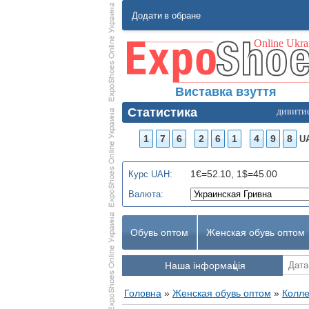
Додати в обране
Виставка взуття
Статистика
дивити
1
7
6
2
6
1
4
9
8
U
1€=52.10, 1$=45.00
Курс UAH:
Валюта:
Обувь оптом
Женская обувь оптом
Наша інформація
Головна
»
Женская обувь оптом
»
Колле