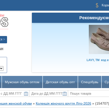
Корз
Рекомендуєм
ся >
AH
LAVY, TM
код
e
Мужская обувь оптом
Детская обувь опт
Спецобувь
Су
кция женской обуви
»
Колекція жіночого взуття Літо-2026
»
(154707)