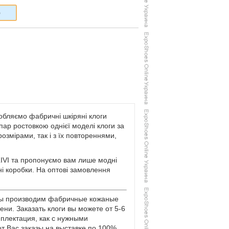
6
робляємо фабричні шкіряні клоги
 пар ростовкою однієї моделі клоги за
змірами, так і з їх повтореннями,
IVI та пропонуємо вам лише модні
ані коробки. На оптові замовлення
 Мы производим фабричные кожаные
ени. Заказать клоги вы можете от 5-6
плектация, как с нужными
т Вас заказы на выставке по 100%