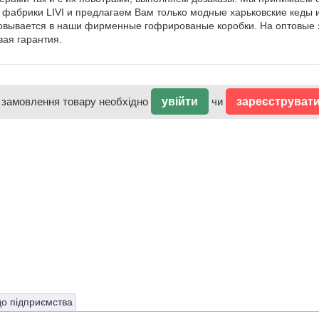
 фабрики LIVI и предлагаем Вам только модные харьковские кеды и
овывается в наши фирменные гофрированые коробки. На оптовые 
вая гарантия.
 замовлення товару необхідно
увійти
чи
зареєструват
до підприємства