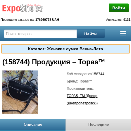
Войти
Проведено заказов на:
176269778 UAH
Артикулов:
9131
Каталог: Женские сумки Весна-Лето
(158744) Продукция – Topas™
Код товара:
es158744
Бренд: Topas™
Производитель:
TOPAS, TM (Днепр
(Днепропетровск))
Описание
Последние