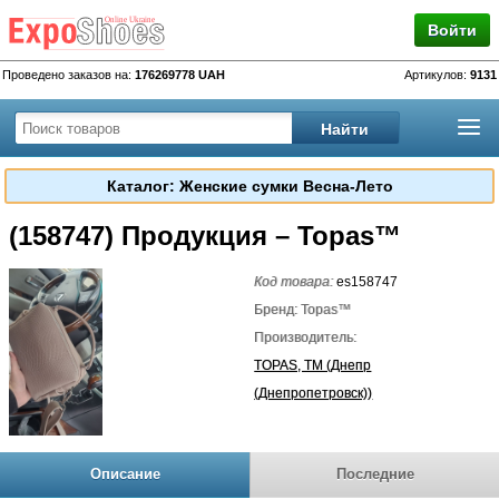
Войти
Проведено заказов на:
176269778 UAH
Артикулов:
9131
Каталог: Женские сумки Весна-Лето
(158747) Продукция – Topas™
Код товара:
es158747
Бренд: Topas™
Производитель:
TOPAS, TM (Днепр
(Днепропетровск))
Описание
Последние