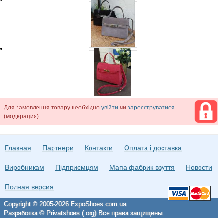
Для замовлення товару необхідно
увійти
чи
зареєструватися
(модерация)
Главная
Партнери
Контакти
Оплата і доставка
Виробникам
Підприємцям
Мапа фабрик взуття
Новости
Полная версия
Copyright © 2005-2026 ExpoShoes.com.ua
Разработка © Privatshoes (.org) Все права защищены.