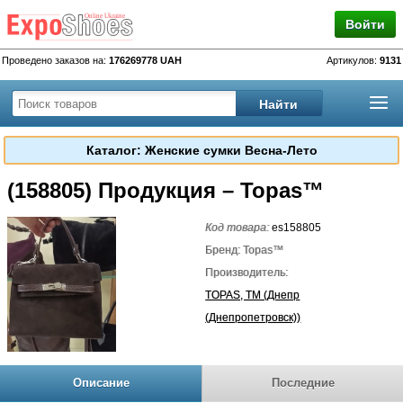
Войти
Проведено заказов на:
176269778 UAH
Артикулов:
9131
Каталог: Женские сумки Весна-Лето
(158805) Продукция – Topas™
Код товара:
es158805
Бренд: Topas™
Производитель:
TOPAS, TM (Днепр
(Днепропетровск))
Описание
Последние