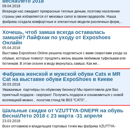
весна\лето 2018
09.04.2018
Впереди нас ожидают прекрасные теплые деньки, поэтому население
страны уже избавляется от меховых сапог в своем гардеробе. Наша
фабрика создала комфортные и элегантные модели различных форм,...
Хочешь, чтоб замша всегда оставалась
замшей? Лайфхак по уходу от Exposhoes
Онлайн
05.04.2018
Выставка Exposhoes Online решила поделиться с вами секретами ухода за
обувью, которые помогут продлить жизнь вашим любимым туфелькам или
ботинкам. В этом сезоне в моду вернулась замша. Как же...
Фабрика женской и мужской обуви Cats и MR
Cat на выставке обуви ExpoShoes в Киеве
30.03.2018
Уважаемые партнёры по обувному бизнесу! Мы приготовили для Вас
приятный подарок - сюрприз! Получить подарок и ознакомиться с новой
коллекцией можно , посетив стенд № В03 "CATS"...
Шальные скидки от VZUTTYA-DNEPR на обувь
Весна\Лето 2018 с 23 марта -31 апреля
23.03.2018
Всех оптовиков и владельцев торговых точек мы фабрика VZUTTYA-