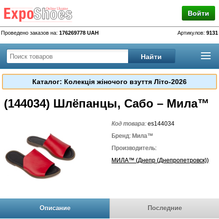
Войти
Проведено заказов на:
176269778 UAH
Артикулов:
9131
Каталог: Колекція жіночого взуття Літо-2026
(144034) Шлёпанцы, Сабо – Мила™
Код товара:
es144034
Бренд: Мила™
Производитель:
МИЛА™ (Днепр (Днепропетровск))
Описание
Последние