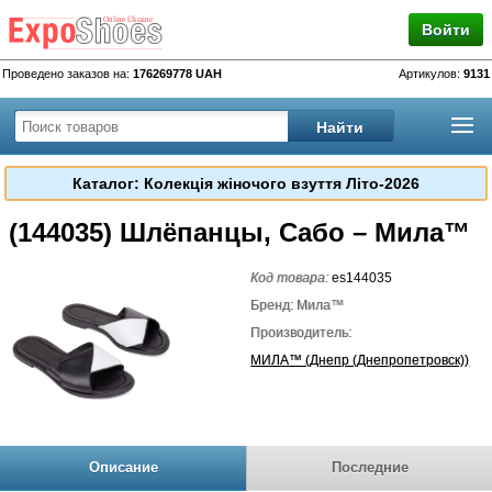
Войти
Проведено заказов на:
176269778 UAH
Артикулов:
9131
Каталог: Колекція жіночого взуття Літо-2026
(144035) Шлёпанцы, Сабо – Мила™
Код товара:
es144035
Бренд: Мила™
Производитель:
МИЛА™ (Днепр (Днепропетровск))
Описание
Последние