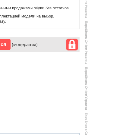
нными продажами обуви без остатков.
мплектацией модели на выбор.
азу.
ися
(модерация)