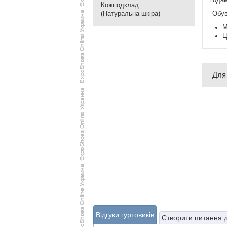
Кожподклад
Обув
(Натуральна шкіра)
М
Ц
Для
Відгуки гуртовиків
Створити питання 