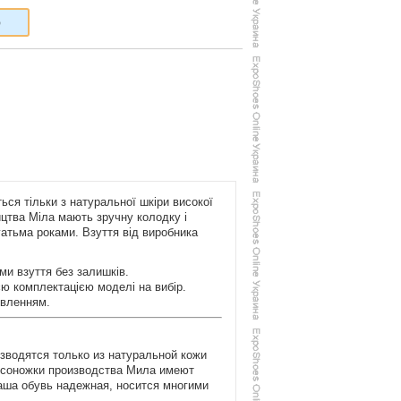
6
ься тільки з натуральної шкіри високої
ництва Міла мають зручну колодку і
агатьма роками. Взуття від виробника
и взуття без залишків.
єю комплектацією моделі на вибір.
овленням.
зводятся только из натуральной кожи
осоножки производства Мила имеют
наша обувь надежная, носится многими