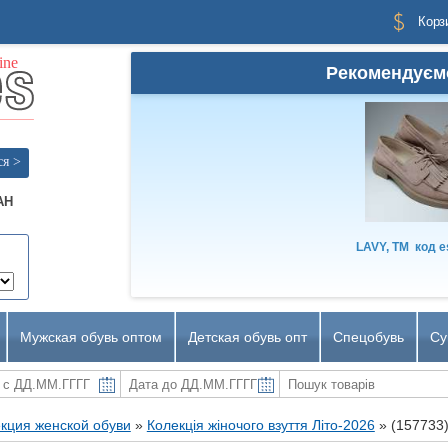
Корз
Рекомендуєм
ся >
AH
LAVY, TM
код
e
Мужская обувь оптом
Детская обувь опт
Спецобувь
Су
кция женской обуви
»
Колекція жіночого взуття Літо-2026
»
(157733