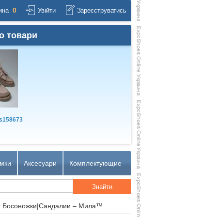
0
ина
Увійти
Зареєструватись
о товари
s158673
мки
Аксесуари
Комплектующие
) Босоножки|Сандалии – Мила™