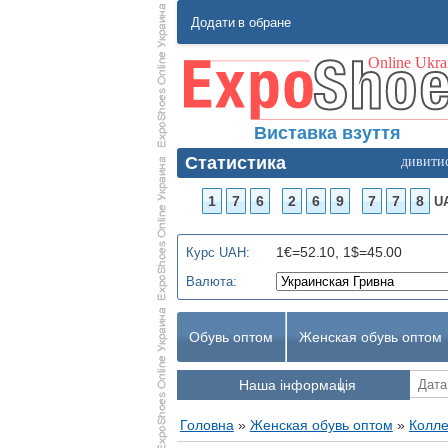
Додати в обране
Виставка взуття
Статистика
дивити
1
7
6
2
6
9
7
7
8
U
1€=52.10, 1$=45.00
Курс UAH:
Валюта:
Обувь оптом
Женская обувь оптом
Наша інформація
Головна
»
Женская обувь оптом
»
Колле