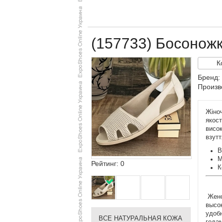
(157733) Босонож
К
Бренд
Произв
Жіноч
якост
висок
взутт
В
М
Рейтинг: 0
К
Женс
высо
удобн
ВСЕ НАТУРАЛЬНАЯ КОЖА
года