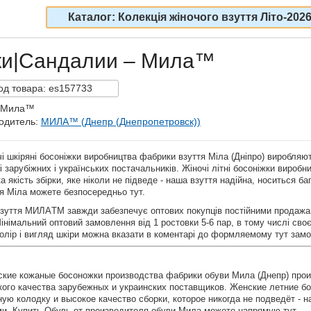
Каталог: Колекція жіночого взуття Літо-202
ки|Сандалии – Мила™
од
товара:
es157733
: Мила™
одитель:
МИЛА™ (Днепр (Днепропетровск))
і шкіряні босоніжки виробництва фабрики взуття Міла (Дніпро) виробляют
і зарубіжних і українських постачальників. Жіночі літні босоніжки вироб
а якість збірки, яке ніколи не підведе - наша взуття надійна, носиться б
я Міла можете безпосередньо тут.
зуття МИЛАTM завжди забезпечує оптових покупців постійними продажам
інімальний оптовий замовлення від 1 ростовки 5-6 пар, в тому числі сво
олір і вигляд шкіри можна вказати в коментарі до формляемому тут зам
кие кожаные босоножки производства фабрики обуви Мила (Днепр) прои
кого качества зарубежных и украинских поставщиков. Женские летние б
ую колодку и высокое качество сборки, которое никогда не подведёт - 
ми. Купить Обувь от производителя обуви Мила можете напрямую тут.