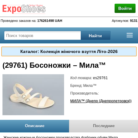
Войти
Проведено заказов на:
176261498 UAH
Артикулов:
9131
Каталог: Колекція жіночого взуття Літо-2026
(29761) Босоножки – Мила™
Код товара:
es29761
Бренд: Мила™
Производитель:
МИЛА™ (Днепр (Днепропетровск))
Описание
Последние
Женские кожаные босоножки производства фабрики обуви Мила