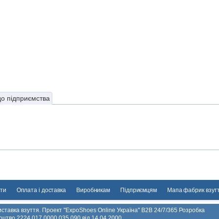
до підприємства
ти
Оплата і доставка
Виробникам
Підприємцям
Мапа фабрик взут
ставка взуття. Проект "ExpoShoes Online Україна" B2B 24/7/365 Розробка
ідоцтво 2224 017 0000 035 090 від 14.04.2000