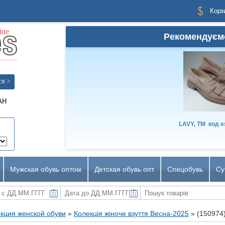
Корз
Рекомендуєм
ся >
AH
LAVY, TM
код
e
Мужская обувь оптом
Детская обувь опт
Спецобувь
Су
кция женской обуви
»
Колекція жіноче взуття Весна-2025
»
(150974