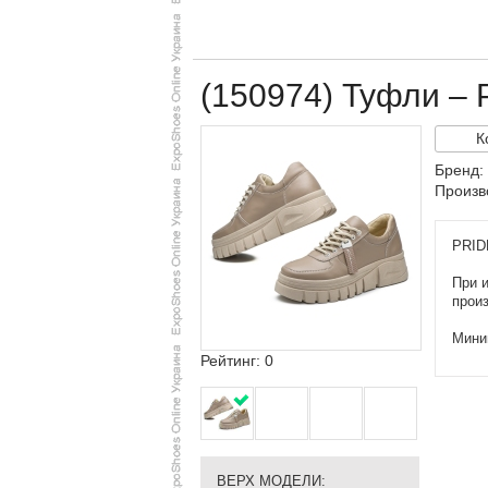
(150974) Туфли – 
К
Бренд:
Произв
PRID
При 
прои
Миним
Рейтинг: 0
ВЕРХ МОДЕЛИ: