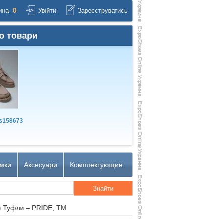
0
ина
Увійти
Зареєструватись
о товари
s158673
мки
Аксесуари
Комплектующие
) Туфли – PRIDE, TM