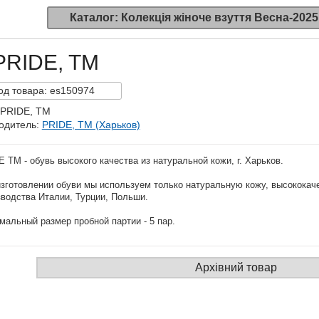
Каталог: Колекція жіноче взуття Весна-2025
PRIDE, TM
од
товара:
es150974
 PRIDE, TM
одитель:
PRIDE, TM (Харьков)
E TM
- обувь высокого качества из натуральной кожи, г. Харьков.
изготовлении обуви мы используем только натуральную кожу, высококач
зводства Италии, Турции, Польши.
альный размер пробной партии - 5 пар.
Архівний товар