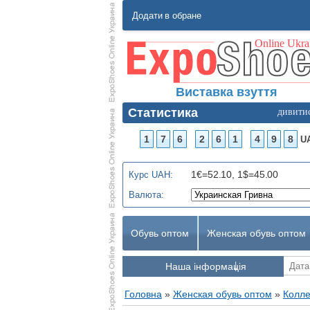
Додати в обране
Виставка взуття
Статистика
дивити
1
7
6
2
6
1
4
9
8
U
1€=52.10, 1$=45.00
Курс UAH:
Валюта:
Обувь оптом
Женская обувь оптом
Наша інформація
Головна
»
Женская обувь оптом
»
Колле