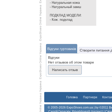
- Натуральная кожа
- Натуральный замш
ПОДКЛАД МОДЕЛИ:
- Кож. подклад
Відгуки гуртовиків
Створити питання 
Відгуки
Нет отзывов об этом товаре
Написать отзыв
Головна
Партнери
Контак
© 2005-2026 ExpoShoes.com.ua | by ©2011 Ви
:Сергій:Гераскін: Privatshoes® (патент) | Св