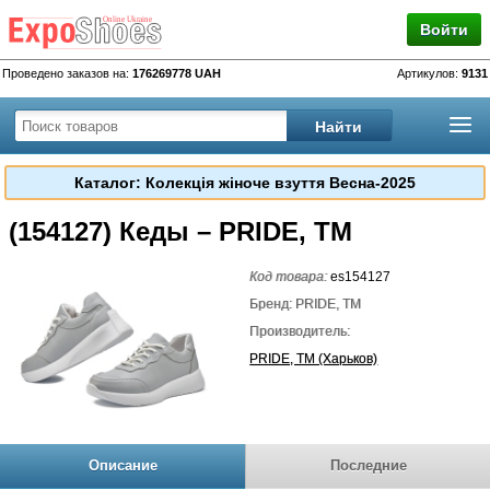
Войти
Проведено заказов на:
176269778 UAH
Артикулов:
9131
Каталог: Колекція жіноче взуття Весна-2025
(154127) Кеды – PRIDE, TM
Код товара:
es154127
Бренд: PRIDE, TM
Производитель:
PRIDE, TM (Харьков)
Описание
Последние