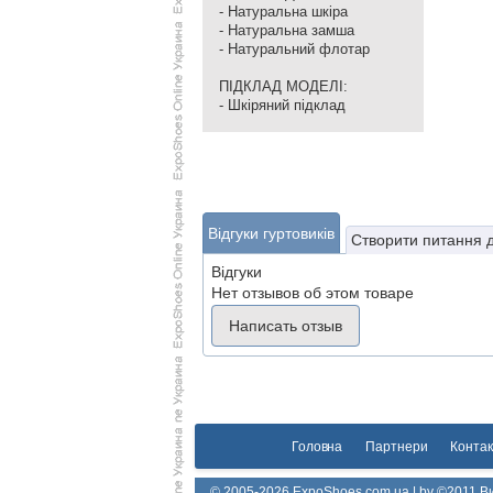
- Натуральна шкіра
- Натуральна замша
- Натуральний флотар
ПІДКЛАД МОДЕЛІ:
- Шкіряний підклад
Відгуки гуртовиків
Створити питання 
Відгуки
Нет отзывов об этом товаре
Написать отзыв
Головна
Партнери
Контак
© 2005-2026 ExpoShoes.com.ua | by ©2011 Ви