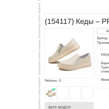
(154117) Кеды – P
К
Бренд:
Произв
PRIDE
Вироб
Туреч
спож
Мінім
Рейтинг: 0
ВЕРХ МОДЕЛІ: