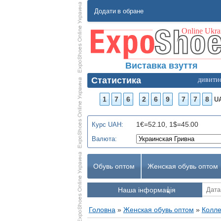
Додати в обране
Виставка взуття
Статистика
дивити
1
7
6
2
6
9
7
7
8
U
1€=52.10, 1$=45.00
Курс UAH:
Валюта:
Обувь оптом
Женская обувь оптом
Наша інформація
Головна
»
Женская обувь оптом
»
Колле