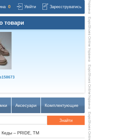
0
ина
Увійти
Зареєструватись
о товари
s158673
мки
Аксесуари
Комплектующие
) Кеды – PRIDE, TM