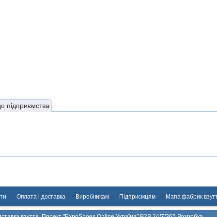
до підприємства
ти
Оплата і доставка
Виробникам
Підприємцям
Мапа фабрик взут
ставка взуття. Проект "ExpoShoes Online Україна" B2B 24/7/365 Розробка