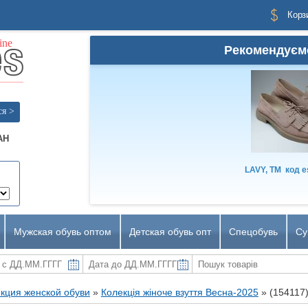
Корз
Рекомендуєм
ся >
AH
LAVY, TM
код
e
Мужская обувь оптом
Детская обувь опт
Спецобувь
Су
кция женской обуви
»
Колекція жіноче взуття Весна-2025
»
(154117