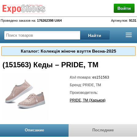
Войти
Проведено заказов на:
176262398 UAH
Артикулов:
9131
Каталог: Колекція жіноче взуття Весна-2025
(151563) Кеды – PRIDE, TM
Код товара:
es151563
Бренд: PRIDE, TM
Производитель:
PRIDE, TM (Харьков)
Описание
Последние