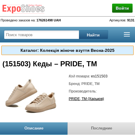
Войти
Проведено заказов на:
176261498 UAH
Артикулов:
9131
Каталог: Колекція жіноче взуття Весна-2025
(151503) Кеды – PRIDE, TM
Код товара:
es151503
Бренд: PRIDE, TM
Производитель:
PRIDE, TM (Харьков)
Описание
Последние