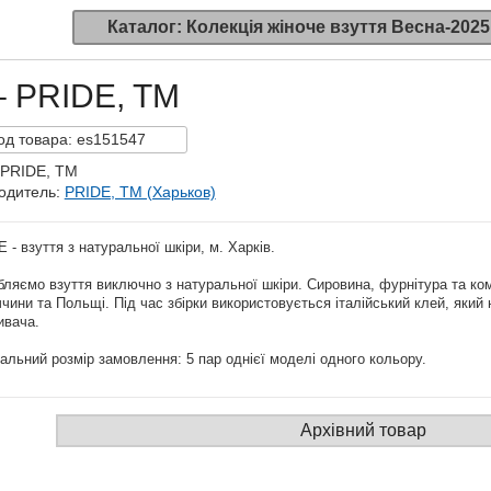
Каталог: Колекція жіноче взуття Весна-2025
– PRIDE, TM
од
товара:
es151547
 PRIDE, TM
одитель:
PRIDE, TM (Харьков)
 - взуття з натуральної шкіри, м. Харків.
ляємо взуття виключно з натуральної шкіри. Сировина, фурнітура та ком
чини та Польщі. Під час збірки використовується італійський клей, який 
ивача.
альний розмір замовлення: 5 пар однієї моделі одного кольору.
Архівний товар