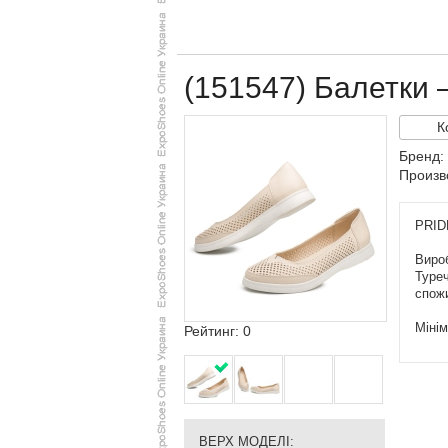
(151547) Балетки 
К
Бренд:
Произв
PRIDE
Вироб
Туреч
спож
Мінім
Рейтинг: 0
ВЕРХ МОДЕЛІ: