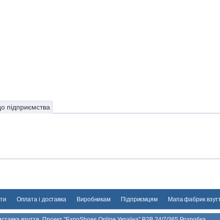
до підприємства
ти
Оплата і доставка
Виробникам
Підприємцям
Мапа фабрик взут
ставка взуття. Проект "ExpoShoes Online Україна" B2B 24/7/365 Розробка