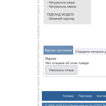
- Натуральна шкіра
- Натуральна замша
ПІДКЛАД МОДЕЛІ:
- Шкіряний підклад
Відгуки гуртовиків
Створити питання 
Відгуки
Нет отзывов об этом товаре
Написать отзыв
Головна
Партнери
Контак
© 2005-2026 ExpoShoes.com.ua | by ©2011 Ви