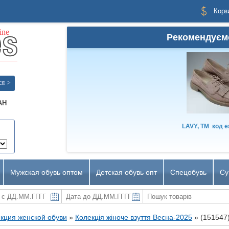
Корз
Рекомендуєм
ся >
AH
LAVY, TM
код
e
Мужская обувь оптом
Детская обувь опт
Спецобувь
Су
кция женской обуви
»
Колекція жіноче взуття Весна-2025
»
(151547