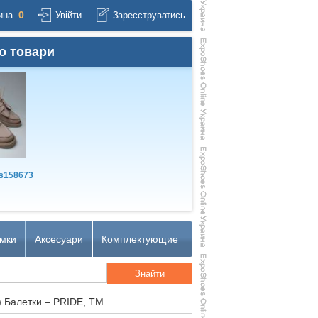
0
ина
Увійти
Зареєструватись
о товари
s158673
мки
Аксесуари
Комплектующие
) Балетки – PRIDE, TM