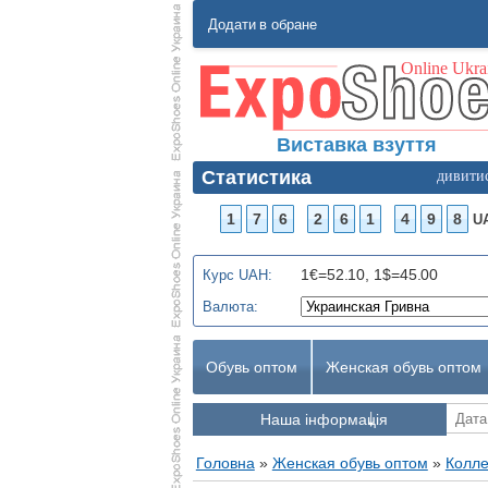
Додати в обране
Виставка взуття
Статистика
дивити
1
7
6
2
6
1
4
9
8
U
1€=52.10, 1$=45.00
Курс UAH:
Валюта:
Обувь оптом
Женская обувь оптом
Наша інформація
Головна
»
Женская обувь оптом
»
Колле