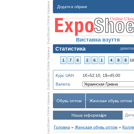
Додати в обране
Виставка взуття
Статистика
дивити
1
7
6
2
6
1
4
9
8
U
1€=52.10, 1$=45.00
Курс UAH:
Валюта:
Обувь оптом
Женская обувь оптом
Наша інформація
Головна
»
Женская обувь оптом
»
Колле