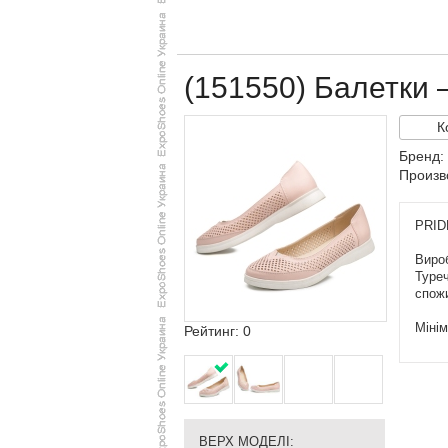
(151550) Балетки 
К
Бренд:
Произв
PRIDE
Вироб
Туреч
спож
Мінім
Рейтинг: 0
ВЕРХ МОДЕЛІ: