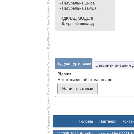
- Натуральна шкіра
- Натуральна замша
ПІДКЛАД МОДЕЛІ:
- Шкіряний підклад
Відгуки гуртовиків
Створити питання 
Відгуки
Нет отзывов об этом товаре
Написать отзыв
Головна
Партнери
Контак
© 2005-2026 ExpoShoes.com.ua | by ©2011 Ви