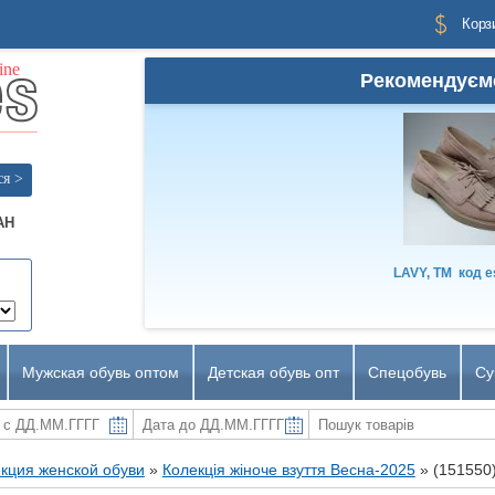
Корз
Рекомендуєм
ся >
AH
LAVY, TM
код
e
Мужская обувь оптом
Детская обувь опт
Спецобувь
Су
кция женской обуви
»
Колекція жіноче взуття Весна-2025
»
(151550