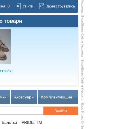
0
ина
Увійти
Зареєструватись
о товари
s158673
мки
Аксесуари
Комплектующие
) Балетки – PRIDE, TM