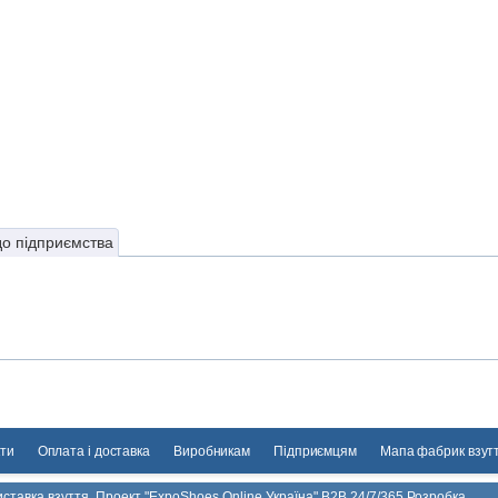
до підприємства
ти
Оплата і доставка
Виробникам
Підприємцям
Мапа фабрик взут
ставка взуття. Проект "ExpoShoes Online Україна" B2B 24/7/365 Розробка