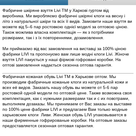
Фабричне шкіряне взуття Livi TM у Харкові гуртом від
виробника. Ми виробляємо фабричні шкіряні клоги на весну і
літо з натуральної шкіри та всіх її видів. Замовити наше взуття ви
можете від 5–6 пар ростовкою однієї моделі за оптовою ціною.
Також можлива власна комплектація — як з потрібними
розмірами, так і з їх повтореннями, дозамовлення.
Ми приймаємо від вас замовлення на виставці за 100% ціною
фабрики LIVI та пропонуємо вам лише модні клоги Livi. Жіноче
взуття LIVI пакується у наші фірмові гофровані коробки. На
оптові замовлення надається сезонна оптова гарантія.
Фабричная кожаная обувь Livi TM в Харькове оптом. Мы
производим фабричные кожаные клоги из натуральной кожи и
всех её видов. Заказать нашу обувь вы можете от 5-6 пар
ростовкой одной модели по оптовой цене. Также возможна своя
комплектация, как с нужными размерами так и с их повотрами,
выполняем дозаказы. Мы принимаем от Вас заказы на выставке
по 100% цене фабрики LIVI и предлагаем Вам только модные
харьковские клоги Ливи. Женская обувь LIVI упаковывается в
наши фирменные гофрированые коробки. На оптовые заказы
предоставляется сезонная оптовая гарантия.