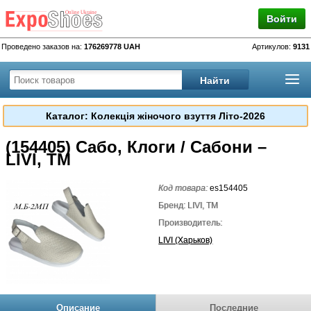
Войти
Проведено заказов на:
176269778 UAH
Артикулов:
9131
Каталог: Колекція жіночого взуття Літо-2026
(154405) Сабо, Клоги / Сабони –
LIVI, TM
Код товара:
es154405
Бренд: LIVI, TM
Производитель:
LIVI (Харьков)
Описание
Последние