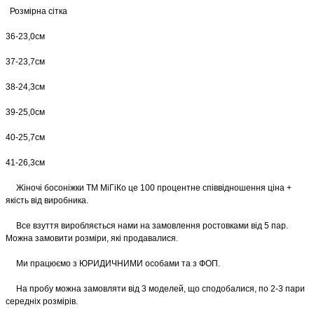
Розмірна сітка
36-23,0см
37-23,7см
38-24,3см
39-25,0см
40-25,7см
41-26,3см
Жіночі босоніжки ТМ МіГіКо це 100 процентне співвідношення ціна +
якість від виробника.
Все взуття виробляється нами на замовлення ростовками від 5 пар.
Можна замовити розміри, які продавалися.
Ми працюємо з ЮРИДИЧНИМИ особами та з ФОП.
На пробу можна замовляти від 3 моделей, що сподобалися, по 2-3 пари
середніх розмірів.