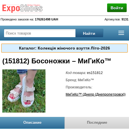
Войти
Проведено заказов на:
176261498 UAH
Артикулов:
9131
Каталог: Колекція жіночого взуття Літо-2026
(151812) Босоножки – МиГиКо™
Код товара:
es151812
Бренд: МиГиКо™
Производитель:
МиГиКо™ (Днепр (Днепропетровск))
Описание
Последние