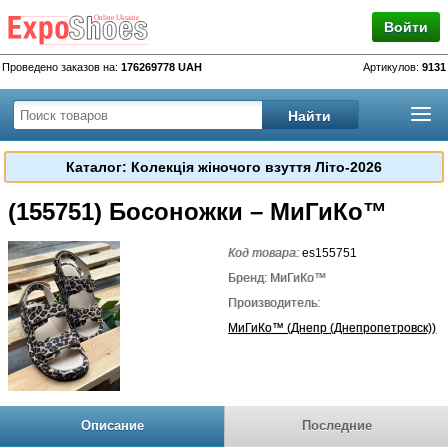
Войти
Проведено заказов на:
176269778 UAH
Артикулов:
9131
Каталог: Колекція жіночого взуття Літо-2026
(155751) Босоножки – МиГиКо™
Код товара:
es155751
Бренд: МиГиКо™
Производитель:
МиГиКо™ (Днепр (Днепропетровск))
Описание
Последние