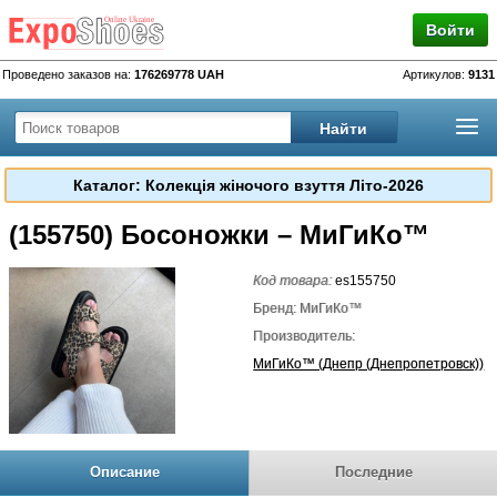
Войти
Проведено заказов на:
176269778 UAH
Артикулов:
9131
Каталог: Колекція жіночого взуття Літо-2026
(155750) Босоножки – МиГиКо™
Код товара:
es155750
Бренд: МиГиКо™
Производитель:
МиГиКо™ (Днепр (Днепропетровск))
Описание
Последние