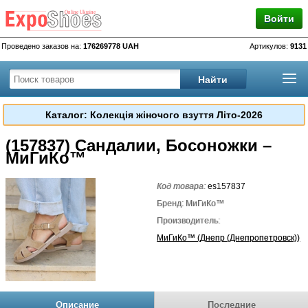
Войти
Проведено заказов на:
176269778 UAH
Артикулов:
9131
Каталог: Колекція жіночого взуття Літо-2026
(157837) Сандалии, Босоножки –
МиГиКо™
Код товара:
es157837
Бренд: МиГиКо™
Производитель:
МиГиКо™ (Днепр (Днепропетровск))
Описание
Последние