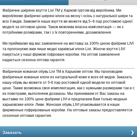
Фабричне шкіряне взуття Livi TM у Харкові гуртом від виробника. Ми
виробляємо фабричні шкіряні клоги на весну і осінь з натуральної шкіри та
всіх її видів. Замовити наше взуття ви можете від 5–6 пар ростовкою однієї
моделі за оптовою ціною. Також можлива власна комплектація — як з
потрібними розмірами, так і з їх повтореннями, дозамовлення.
Ми приймаємо від вас замовлення на виставці за 100% ціною фабрики LIVI
та пропонуємо вам лише модні харківські клоги Livi. Жіноче взуття LIVI
пакується у наші фірмові гофровані коробки. На оптові замовлення
надається сезонна оптова гарантія.
Фабричная кожаная обувь Livi TM в Харькове оптом. Мы производим
фабричные кожаные клоги из натуральной кожи и всех её видов. Заказать
нашу обувь вы можете от 5-6 пар ростовкой одной модели по оптовой
цене. Также возможна своя комплектация, как с нужными размерами так и с
их повотрами, выполняем дозаказы. Мы принимаем от Вас заказы на
выставке по 100% цене фабрики LIVI и предлагаем Вам только модные
харьковские клоги Ливи. Женская обувь LIVI упаковывается в наши
фирменные гофрированые коробки. На оптовые заказы предоставляется
сезонная оптовая гарантия.
Заказать