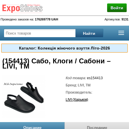
Войти
Проведено заказов на:
176269778 UAH
Артикулов:
9131
Каталог: Колекція жіночого взуття Літо-2026
(154413) Сабо, Клоги / Сабони –
LIVI, TM
Код товара:
es154413
Бренд: LIVI, TM
Производитель:
LIVI (Харьков)
Описание
Последние