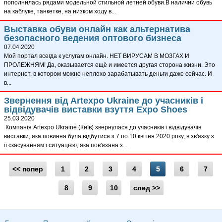
пополнилась рядами модельной стильной летней обуви.В наличии обувь
на каблуке, танкетке, на низком ходу в...
Выставка обуви онлайн как альтернатива
безопасного ведения оптового бизнеса
07.04.2020
Мой портал всегда к услугам онлайн. НЕТ ВИРУСАМ В МОЗГАХ И
ПРОЛЕЖНЯМ! Да, оказывается ещё и имеется другая сторона жизни. Это
интернет, в котором можно неплохо зарабатывать деньги даже сейчас. И
в...
Звернення від Artexpo Ukraine до учасників і
відвідувачів виставки взуття Expo Shoes
25.03.2020
Компанія Artexpo Ukraine (Київ) звернулася до учасників і відвідувачів
виставки, яка повинна була відбутися з 7 по 10 квітня 2020 року, в зв'язку з
її скасуванням і ситуацією, яка пов'язана з...
<< попер
1
2
3
4
5
6
7
8
9
10
след >>