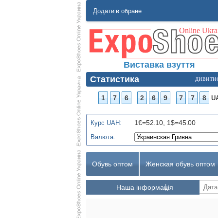
Додати в обране
Виставка взуття
Статистика
дивити
1
7
6
2
6
9
7
7
8
U
1€=52.10, 1$=45.00
Курс UAH:
Валюта:
Обувь оптом
Женская обувь оптом
Наша інформація