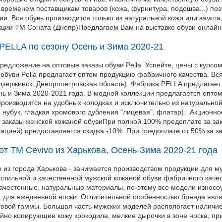
временем поставщикам товаров (кожа, фурнитура, подошва...) поэ
и. Вся обувь производится только из натуральной кожи или замша
кции ТМ Соната (Днепр)Предлагаем Вам на выставке обуви онлайн 
PELLA по сезону Осень и Зима 2020-21
едложение на оптовые заказы обуви Pella. Успейте, цены с курсо
обуви Pella предлагает оптом продукцию фабричного качества. Вс
дзержинск, Днепропетровская область). Фабрика PELLA предлагае
нь и Зима 2020-2021 года. В модной коллекции предлагается оптом
 производится на удобных колодках и исключительно из натуральной
, нубук, гладкая хромового дубления "лицевая", флатар). Акцион
 заказы женской кожаной обувиПри полной 100% предоплате за зака
ацией) предоставляется скидка -10%. При предоплате от 50% за зак
от TM Cevivo из Харькова, Осень-Зима 2020-21 года
 из города Харькова - занимается производством продукции для му
стильной и качественной мужской кожаной обуви фабричного качес
качестенные, натуральные материалы, по-этому все модели износо
т для ежедневной носки. Отличительной особенностью бренда явля
товой гаммы. Большая часть мужских моделей распологает наличие
ойно копирующие кожу крокодила, мелкие дырочки в зоне носка, 