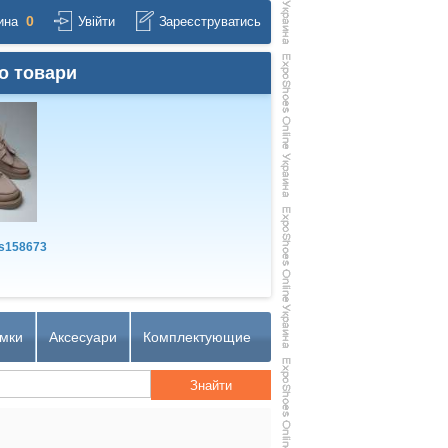
0
ина
Увійти
Зареєструватись
о товари
s158673
мки
Аксесуари
Комплектующие