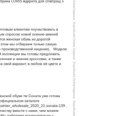
брика LORIS відкрита для співпраці з
птовым клиентам поучаствовать в
мным спросом новой осенне-зимней
тся женская обувь из дорогой
и этом мы отбираем только самую
ой производственной наценки). Модели
ой коллекции мы готовы предложить
енние и зимние кроссовки, а также
а свой вариант, в любом её цвете и
енской обуви тм Соната уже готова
 официальном каталоге
winter_wholesale_2020_21-sonata-139 .
честву вместе с нами, чем можем
ь. Мы работаем исключительно с