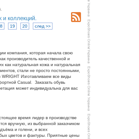
.
к и коллекций.
8
19
20
след >>
ции компания, которая начала свою
как производитель качественной и
их как натуральная кожа и натуральная
лиентов, стали не просто постоянными,
ля WRIGHT Изготавливаем все виды
фортной Casual. Заказать обувь
плетация может индивидуальна для вас
астоящее время лидер в производстве
тся вручную, из выбранной заказчиком
дъёма и голени, и всех
юбых цветов и фактуры. Приятные цены