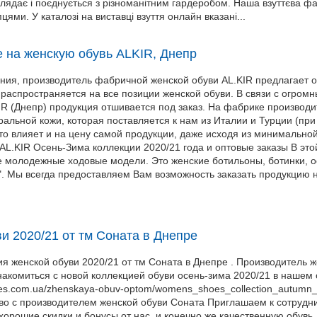
лядає і поєднується з різноманітним гардеробом. Наша взуттєва фа
ями. У каталозі на виставці взуття онлайн вказані...
 на женскую обувь ALKIR, Днепр
ния, производитель фабричной женской обуви AL.KIR предлагает о
 распространяется на все позиции женской обуви. В связи с огро
R (Днепр) продукция отшивается под заказ. На фабрике производи
ральной кожи, которая поставляется к нам из Италии и Турции (пр
что влияет и на цену самой продукции, даже исходя из минимальн
AL.KIR Осень-Зима коллекции 2020/21 года и оптовые заказы В эт
 молодежные ходовые модели. Это женские ботильоны, ботинки, ос
". Мы всегда предоставляем Вам возможность заказать продукцию н
и 2020/21 от тм Соната в Днепре
я женской обуви 2020/21 от тм Соната в Днепре . Производитель ж
накомиться с новой коллекцией обуви осень-зима 2020/21 в нашем
oes.com.ua/zhenskaya-obuv-optom/womens_shoes_collection_autumn_
о с производителем женской обуви Соната Приглашаем к сотрудни
хорошие скидки и бонусы от нас, и конечно же качественную обув