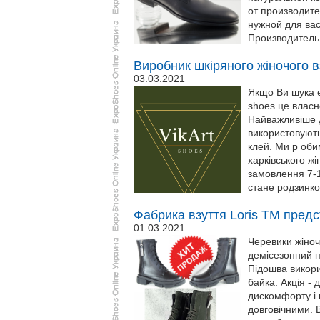
от производите
нужной для вас
Производитель 
Виробник шкіряного жіночого вз
03.03.2021
Якщо Ви шука є 
shoes це власн
Найважливіше д
використовують
клей. Ми р оби
харківського ж
замовлення 7-1
стане родзинко
Фабрика взуття Loris TM предс
01.03.2021
Черевики жіноч
демісезонний п
Підошва викори
байка. Акція - 
дискомфорту і н
довговічними. 