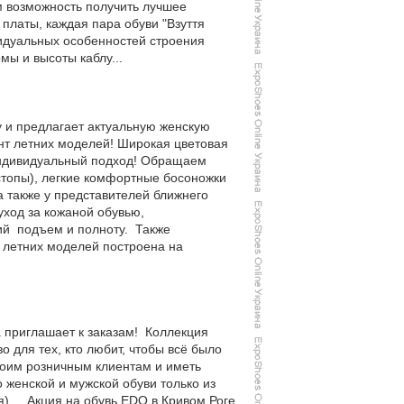
м возможность получить лучшее
платы, каждая пара обуви "Взуття
видуальных особенностей строения
ы и высоты каблу...
 и предлагает актуальную женскую
нт летних моделей! Широкая цветовая
индивидуальный подход! Обращаем
топы), легкие комфортные босоножки
а также у представителей ближнего
уход за кожаной обувью,
кий подъем и полноту. Также
 летних моделей построена на
 приглашает к заказам! Коллекция
 для тех, кто любит, чтобы всё было
воим розничным клиентам и иметь
 женской и мужской обуви только из
бя). Акция на обувь EDO в Кривом Роге