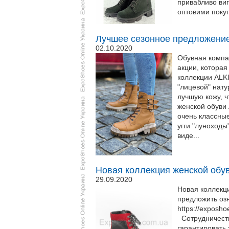
привабливо виг
оптовими покупц
Лучшее сезонное предложение
02.10.2020
Обувная компа
акции, которая
коллекции ALKI
"лицевой" нату
лучшую кожу, 
женской обуви 
очень классные
угги "луноходы
виде...
Новая коллекция женской обув
29.09.2020
Новая коллекци
предложить оз
https://exposh
Сотрудничеств
гарантировать 