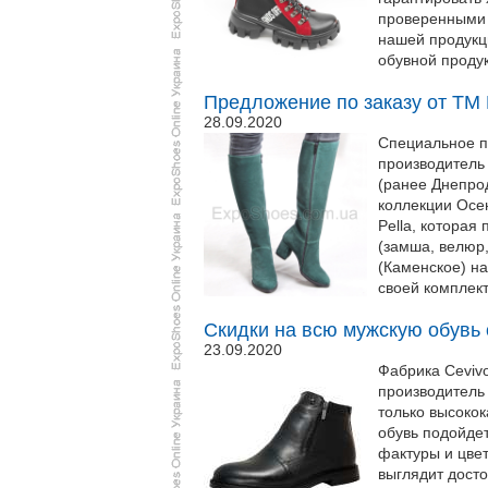
проверенными 
нашей продукци
обувной проду
Предложение по заказу от ТМ 
28.09.2020
Специальное пр
производитель 
(ранее Днепро
коллекции Осе
Pella, которая
(замша, велюр
(Каменское) на
своей комплект
Скидки на всю мужскую обувь 
23.09.2020
Фабрика Cevivo
производитель 
только высоко
обувь подойде
фактуры и цве
выглядит дост