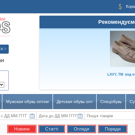
Корз
Рекомендуєм
ся >
AH
LAVY, TM
код
e
Мужская обувь оптом
Детская обувь опт
Спецобувь
Су
Новини
Статті
Огляди
Поради