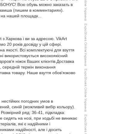
В БОНУС! Всю обувь можно заказать в
 замша (пишем в комментариях).
 на нашей площадк...
 з Харкова і ви за адресою. VikArt
о 20 років досвіду у цій сфері.
а якості. Всі комплектуючі для взуття
нні використовується високоякісний
доров'я ніжок Ваших клієнтів.Доставка
и, середній термін виконання
авка товару. Наше взуття обов'язково
 нестійких погодних умов в
лений, синій (можливий вибір кольору).
 Розмірний ряд: 36-41, підкладка:
е сидять на нозі, при ходьбі не виникає
еріалів, які є надійними і
никами надійності, але і досить