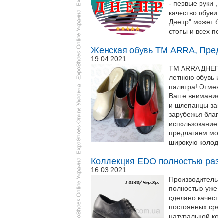
- первые руки 
качество обуви
Днепр" может 
стопы и всех п
Женская обувь ТМ ARRA, Пред
19.04.2021
ТМ ARRA ДНЕПР
летнюю обувь 
палитра! Отме
Ваше внимание
и шлепанцы зав
зарубежья благ
использование
предлагаем мо
широкую колодк
Коллекция EDO полностью разм
16.03.2021
Производитель
полностью уже 
сделано качес
постоянных сре
натуральной ко