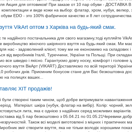
ля Акция для оптовиков! При заказе от 10 пар обуви - ДОСТАВКА 
 комплектации и виде кожи на выбор: флатар, хром, нубук, велюр,
обуви EDO - это 100% фабричное качество и 8 лет сотрудничества
уття VikArt оптом з Харківа на будь-який смак.
те надійного постачальника для свого магазину,тоді купляйте VikArt
е виробництво жіночого шкіряного взуття на будь-який смак. Ми маєм
ля нас - задоволений клієнт, тому ми не економимо на складових і н
ся від виробників Італії, Туреччини, України та Польщі. При склада
мо все швидко і якісно. Гарантуємо довгу носку, комфорт і головне з
іночого взуття ВікАрт (VIKART) Доставляємо по всій території Україн
0 робочих днів. Приємним бонусом стане для Вас безкоштовна дост
ю на полицях ваших...
тавляє ХІТ продажів!
і були створені таким чином, щоб добре витримувати навантаження
еріод. Матеріал: шкіра (нубук, флатар на вибір). Колір: чорний, зе
стовується лита, яка є однією з надійних серед можливих варіантів.
доставка від 5 пар безкоштовно з 05.04.21 по 01.05.21Черевики добр
езручностей. Також всі моделі виготовлені ​​з міцних і практичних мат
Виробник зміг створити взуття, яка не тільки володіє хорошими показ