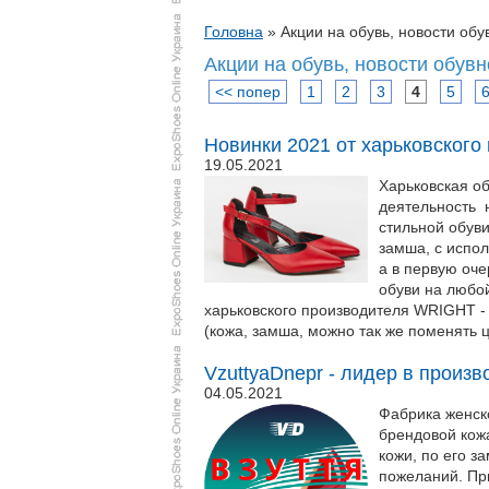
Головна
»
Акции на обувь, новости обу
Акции на обувь, новости обувн
<< попер
1
2
3
4
5
Новинки 2021 от харьковского
19.05.2021
Харьковская о
деятельность 
стильной обуви
замша, с испол
а в первую оче
обуви на любой
харьковского производителя WRIGHT - 
(кожа, замша, можно так же поменять ц
VzuttyaDnepr - лидер в произв
04.05.2021
Фабрика женско
брендовой кож
кожи, по его з
пожеланий. Пр