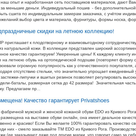
, наш опыт и наработанная сеть поставщиков материалов, дают Ва
 за меньшие деньги. Индивидуальный пошив - без дополнительной 
быть сшита по индивидуальным замерам заказчика, с учётом инди
ожеланий:выбор цвета и материала, фурнитуры, формы носка, форм
праздничные скидки на летнюю коллекцию!
 приглашает к плодотворному и взаимовыгодному сотрудничеству
из натуральной кожи. В коллекции представлен широкий ассортиме
нное качество гарантируем! Умеренные цены! К каждому клиенту 
 на летнюю обувь на ортопедической подошве (повторяет форму с
оевали огромную популярность как у отечественного покупателя, 
одаря отсутствию стельки, что значительно упрощает ежедневный 
 застежки-липучки и вшитых резинок позволяет регулировать высо
дели-баталы, размерная сетка до 42 размера! Значительная часть
у. Предлагаем пр...
ещена! Качество гарантирует Privatshoes
 фабричной мужской и женской кожаной обуви EDO из Кривого Рога
размещена на выставке обуви онлайн, она имеет деальное качество
твенно и красиво! Если Вы желаете 100% гарантировать качество с
ди них - смело заказывайте ТМ EDO из Кривого Рога. Производство
жи (ее заказывают даже под другие марки, что говорит само за се