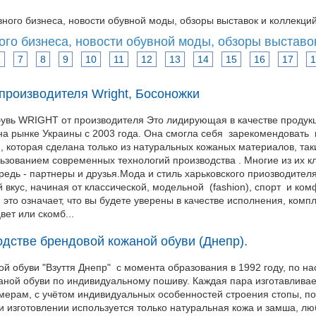
вного бизнеса, новости обувной моды, обзоры выставок и коллекций
ого бизнеса, новости обувной моды, обзоры выставо
6
7
8
9
10
11
12
13
14
15
16
17
1
 производителя Wright, Босоножки
бувь WRIGHT от производителя Это лидирующая в качестве продук
на рынке Украины с 2003 года. Она смогла себя зарекомендовать 
, которая сделана только из натуральных кожаных материалов, так
ьзованием современных технологий производства . Многие из их к
редь - партнеры и друзья.Мода и стиль харьковского приозводите
 вкус, начиная от классической, модельной (fashion), спорт и ком
это означает, что вы будете уверены в качестве исполнения, ком
вет или скомб...
одстве брендовой кожаной обуви (Днепр).
й обуви "Взуття Днепр" с момента образования в 1992 году, по н
аной обуви по индивидуальному пошиву. Каждая пара изготавливае
амерам, с учётом индивидуальных особенностей строения стопы, по
и изготовлении используется только натуральная кожа и замша, л